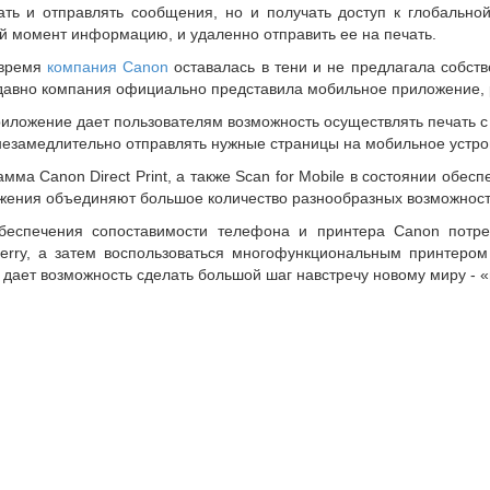
ать и отправлять сообщения, но и получать доступ к глобальн
й момент информацию, и удаленно отправить ее на печать.
время
компания Canon
оставалась в тени и не предлагала собст
давно компания официально представила мобильное приложение, р
иложение дает пользователям возможность осуществлять печать с
незамедлительно отправлять нужные страницы на мобильное устро
мма Canon Direct Print, а также Scan for Mobile в состоянии обес
жения объединяют большое количество разнообразных возможност
беспечения сопоставимости телефона и принтера Canon потре
Berry, а затем воспользоваться многофункциональным принтеро
дает возможность сделать большой шаг навстречу новому миру - «