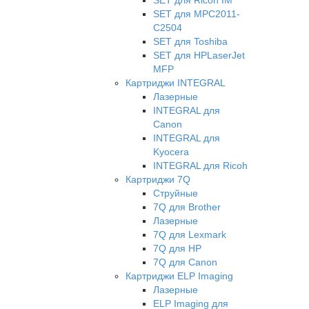
SET для Ricon IM
SET для MPC2011-
C2504
SET для Toshiba
SET для HPLaserJet
MFP
Картриджи INTEGRAL
Лазерные
INTEGRAL для
Canon
INTEGRAL для
Kyocera
INTEGRAL для Ricoh
Картриджи 7Q
Струйные
7Q для Brother
Лазерные
7Q для Lexmark
7Q для HP
7Q для Canon
Картриджи ELP Imaging
Лазерные
ELP Imaging для