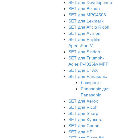
SET для Develop ineo
SET для Bizhub
SET для MPC4503
SET для Lexmark
SET для Aficio Ricoh
SET для Avision
SET для Fujifilm
ApeosPort V
SET для Sindoh
SET для Triumph-
Adler P-4026iw MFP
SET для UTAX
SET для Panasonic
Лазерные
Panasonic для
Panasonic
SET для Xerox
SET для Ricoh
SET для Sharp
SET для Kyocera
SET для Canon
SET для HP