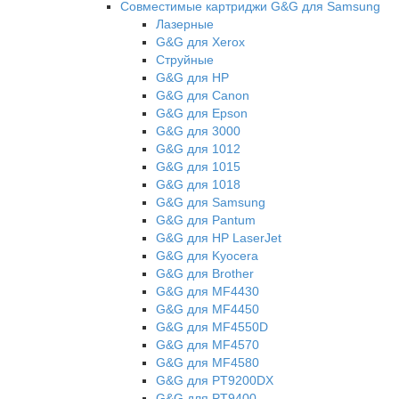
Совместимые картриджи G&G для Samsung
Лазерные
G&G для Xerox
Струйные
G&G для HP
G&G для Canon
G&G для Epson
G&G для 3000
G&G для 1012
G&G для 1015
G&G для 1018
G&G для Samsung
G&G для Pantum
G&G для НР LaserJet
G&G для Kyocera
G&G для Brother
G&G для MF4430
G&G для MF4450
G&G для MF4550D
G&G для MF4570
G&G для MF4580
G&G для PT9200DX
G&G для PT9400