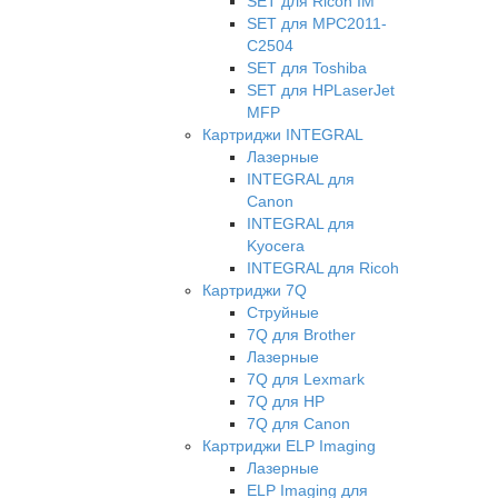
SET для Ricon IM
SET для MPC2011-
C2504
SET для Toshiba
SET для HPLaserJet
MFP
Картриджи INTEGRAL
Лазерные
INTEGRAL для
Canon
INTEGRAL для
Kyocera
INTEGRAL для Ricoh
Картриджи 7Q
Струйные
7Q для Brother
Лазерные
7Q для Lexmark
7Q для HP
7Q для Canon
Картриджи ELP Imaging
Лазерные
ELP Imaging для