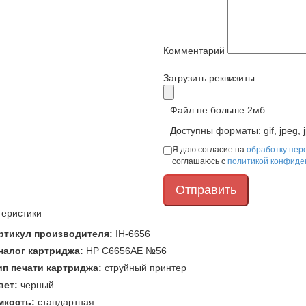
Комментарий
Загрузить реквизиты
Файл не больше 2мб
Доступны форматы: gif, jpeg, j
Я даю согласие на
обработку пер
соглашаюсь с
политикой конфиде
теристики
ртикул производителя:
IH-6656
налог картриджа:
HP C6656AE №56
ип печати картриджа:
струйный принтер
вет:
черный
мкость:
стандартная