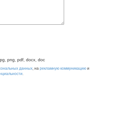
pg, png, pdf, docx, doc
сональных данных
, на
рекламную коммуникацию
и
нциальности
.