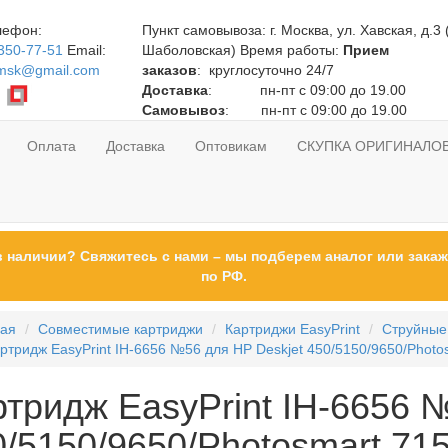
лефон:
Пункт самовывоза:
г. Москва, ул. Хавская, д.3 
350-77-51
Email:
Шаболовская)
Время работы:
Прием
gmsk@gmail.com
заказов
: круглосуточно 24/7
Доставка
: пн-пт с 09:00 до 19.00
Самовывоз
: пн-пт с 09:00 до 19.00
Оплата
Доставка
Оптовикам
СКУПКА ОРИГИНАЛО
в наличии? Свяжитесь с нами – мы подберем аналог или закаж
по РФ.
ная
Совместимые картриджи
Картриджи EasyPrint
Струйные
ртридж EasyPrint IH-6656 №56 для HP Deskjet 450/5150/9650/Photosm
ртридж EasyPrint IH-6656 
/5150/9650/Photosmart 7150