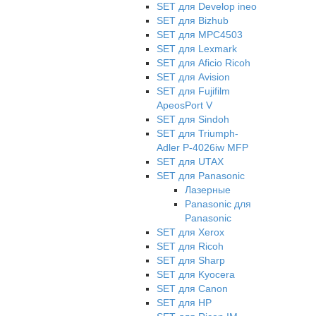
SET для Develop ineo
SET для Bizhub
SET для MPC4503
SET для Lexmark
SET для Aficio Ricoh
SET для Avision
SET для Fujifilm
ApeosPort V
SET для Sindoh
SET для Triumph-
Adler P-4026iw MFP
SET для UTAX
SET для Panasonic
Лазерные
Panasonic для
Panasonic
SET для Xerox
SET для Ricoh
SET для Sharp
SET для Kyocera
SET для Canon
SET для HP