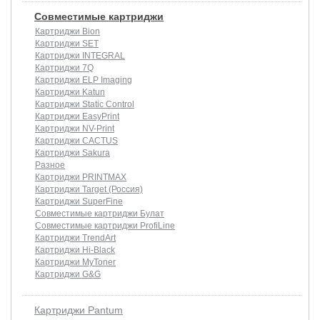
Совместимые картриджи
Картриджи Bion
Картриджи SET
Картриджи INTEGRAL
Картриджи 7Q
Картриджи ELP Imaging
Картриджи Katun
Картриджи Static Control
Картриджи EasyPrint
Картриджи NV-Print
Картриджи CACTUS
Картриджи Sakura
Разное
Картриджи PRINTMAX
Картриджи Target (Россия)
Картриджи SuperFine
Совместимые картриджи Булат
Совместимые картриджи ProfiLine
Картриджи TrendArt
Картриджи Hi-Black
Картриджи MyToner
Картриджи G&G
Картриджи Pantum