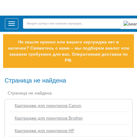
Toggle
navigation
Не нашли нужное или вашего картриджа нет в
наличии? Свяжитесь с нами – мы подберем аналог или
закажем требуемое для вас. Оперативная доставка по
РФ.
Страница не найдена
Страница не найдена
Картриджи для принтеров Сanon
Картриджи для принтеров Brother
Картриджи для принтеров HP