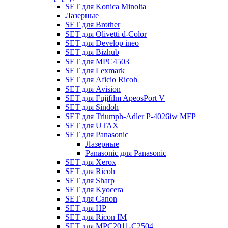
SET для Konica Minolta
Лазерные
SET для Brother
SET для Olivetti d-Color
SET для Develop ineo
SET для Bizhub
SET для MPC4503
SET для Lexmark
SET для Aficio Ricoh
SET для Avision
SET для Fujifilm ApeosPort V
SET для Sindoh
SET для Triumph-Adler P-4026iw MFP
SET для UTAX
SET для Panasonic
Лазерные
Panasonic для Panasonic
SET для Xerox
SET для Ricoh
SET для Sharp
SET для Kyocera
SET для Canon
SET для HP
SET для Ricon IM
SET для MPC2011-C2504