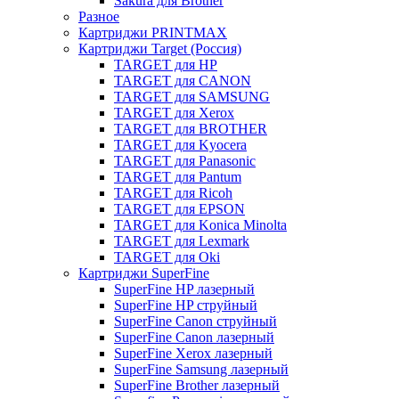
Sakura для Brother
Разное
Картриджи PRINTMAX
Картриджи Target (Россия)
TARGET для HP
TARGET для CANON
TARGET для SAMSUNG
TARGET для Xerox
TARGET для BROTHER
TARGET для Kyocera
TARGET для Panasonic
TARGET для Pantum
TARGET для Ricoh
TARGET для EPSON
TARGET для Konica Minolta
TARGET для Lexmark
TARGET для Oki
Картриджи SuperFine
SuperFine HP лазерный
SuperFine HP струйный
SuperFine Canon струйный
SuperFine Canon лазерный
SuperFine Xerox лазерный
SuperFine Samsung лазерный
SuperFine Brother лазерный