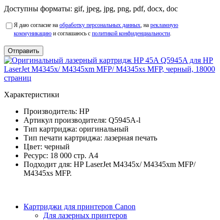
Доступны форматы: gif, jpeg, jpg, png, pdf, docx, doc
Я даю согласие на
обработку персональных данных
, на
рекламную
коммуникацию
и соглашаюсь с
политикой конфиденциальности
.
Характеристики
Производитель:
HP
Артикул производителя:
Q5945A-l
Тип картриджа:
оригинальный
Тип печати картриджа:
лазерная печать
Цвет:
черный
Ресурс:
18 000 стр. А4
Подходит для:
HP LaserJet M4345x/ M4345xm MFP/
M4345xs MFP.
Картриджи для принтеров Сanon
Для лазерных принтеров