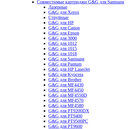
Совместимые картриджи G&G для Samsung
Лазерные
G&G для Xerox
Струйные
G&G для HP
G&G для Canon
G&G для Epson
G&G для 3000
G&G для 1012
G&G для 1015
G&G для 1018
G&G для Samsung
G&G для Pantum
G&G для НР LaserJet
G&G для Kyocera
G&G для Brother
G&G для MF4430
G&G для MF4450
G&G для MF4550D
G&G для MF4570
G&G для MF4580
G&G для PT9200DX
G&G для PT9400
G&G для PT9500PC
G&G для PT9600