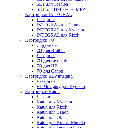
SET для Toshiba
SET для HPLaserJet MFP
Картриджи INTEGRAL
Лазерные
INTEGRAL для Canon
INTEGRAL для Kyocera
INTEGRAL для Ricoh
Картриджи 7Q
Струйные
7Q для Brother
Лазерные
7Q для Lexmark
7Q для HP
7Q для Canon
Картриджи ELP Imaging
Лазерные
ELP Imaging для Kyocera
Картриджи Katun
Лазерные
Katun для Kyocera
Katun для Ricoh
Katun для Canon
Katun для Oki
Katun для Konica Minolta
Katun для Develop ineo