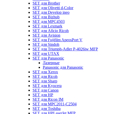
SET для Brother
SET для Olivetti d-Color
SET для Develop ineo
SET для Bizhub
SET для MPC4503
SET для Lexmark
SET для Aficio Ricoh
SET для Avision
SET для Fujifilm ApeosPort V
SET для Sindoh
SET для Triumph-Adler P-4026iw MFP
SET для UTAX
SET для Panasonic
Лазерные
Panasonic для Panasonic
SET для Xerox
SET для Ricoh
SET для Sharp
SET для Kyocera
SET для Canon
SET для HP
SET для Ricon IM
SET для MPC2011-C2504
SET для Toshiba
SET для HPLaserJet MFP