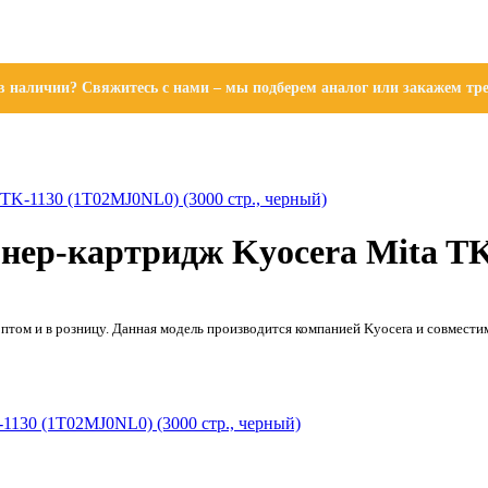
 наличии? Свяжитесь с нами – мы подберем аналог или закажем тре
TK-1130 (1T02MJ0NL0) (3000 стр., черный)
нер-картридж Kyocera Mita TK
том и в розницу. Данная модель производится компанией Kyocera и совмести