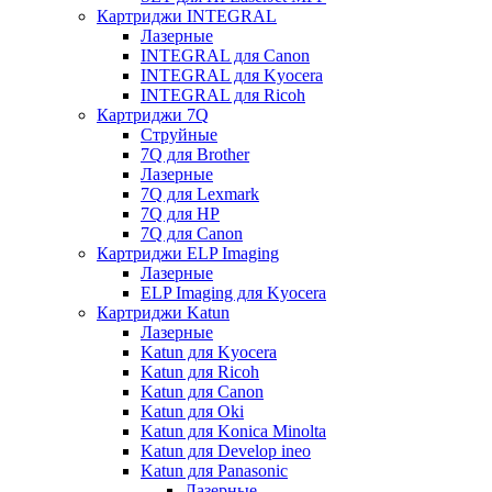
Картриджи INTEGRAL
Лазерные
INTEGRAL для Canon
INTEGRAL для Kyocera
INTEGRAL для Ricoh
Картриджи 7Q
Струйные
7Q для Brother
Лазерные
7Q для Lexmark
7Q для HP
7Q для Canon
Картриджи ELP Imaging
Лазерные
ELP Imaging для Kyocera
Картриджи Katun
Лазерные
Katun для Kyocera
Katun для Ricoh
Katun для Canon
Katun для Oki
Katun для Konica Minolta
Katun для Develop ineo
Katun для Panasonic
Лазерные