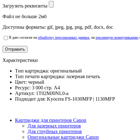
Загрузить реквизиты
Файл не больше 2мб
Доступны форматы: gif, jpeg, jpg, png, pdf, docx, doc
Я даю согласие на
обработку персональных данных
, на
рекламную коммуникацию
Характеристики
Тип картриджа:
оригинальный
Тип печати картриджа:
лазерная печать
Цвет:
черный
Ресурс:
3 000 стр. А4
Артикул:
1T02MJ0NL0-a
Подходит для:
Kyocera FS-1030MFP | 1130MFP
Картриджи для принтеров Сanon
Для лазерных принтеров
Для струйных принтеров
Оригинальные картриджи Canon