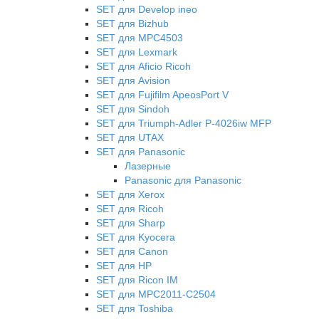
SET для Develop ineo
SET для Bizhub
SET для MPC4503
SET для Lexmark
SET для Aficio Ricoh
SET для Avision
SET для Fujifilm ApeosPort V
SET для Sindoh
SET для Triumph-Adler P-4026iw MFP
SET для UTAX
SET для Panasonic
Лазерные
Panasonic для Panasonic
SET для Xerox
SET для Ricoh
SET для Sharp
SET для Kyocera
SET для Canon
SET для HP
SET для Ricon IM
SET для MPC2011-C2504
SET для Toshiba