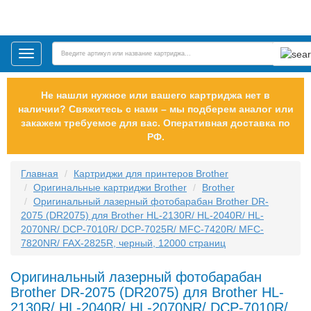
Toggle
navigation
Не нашли нужное или вашего картриджа нет в
наличии? Свяжитесь с нами – мы подберем аналог или
закажем требуемое для вас. Оперативная доставка по
РФ.
Главная
Картриджи для принтеров Brother
Оригинальные картриджи Brother
Brother
Оригинальный лазерный фотобарабан Brother DR-
2075 (DR2075) для Brother HL-2130R/ HL-2040R/ HL-
2070NR/ DCP-7010R/ DCP-7025R/ MFC-7420R/ MFC-
7820NR/ FAX-2825R, черный, 12000 страниц
Оригинальный лазерный фотобарабан
Brother DR-2075 (DR2075) для Brother HL-
2130R/ HL-2040R/ HL-2070NR/ DCP-7010R/