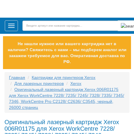
Toggle
navigation
Не нашли нужное или вашего картриджа нет в
наличии? Свяжитесь с нами – мы подберем аналог или
закажем требуемое для вас. Оперативная доставка по
РФ.
Главная
Картриджи для принтеров Xerox
Для лазерных принтеров
Xerox
Оригинальный лазерный картридж Xerox 006R01175
для Xerox WorkCentre 7228/ 7235/ 7245/ 7328/ 7335/ 7345/
7346, WorkCentre Pro C2128/ C2636/ C3545, черный,
26000 страниц
Оригинальный лазерный картридж Xerox
006R01175 для Xerox WorkCentre 7228/