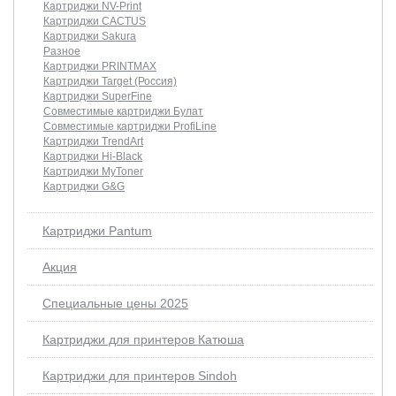
Картриджи NV-Print
Картриджи CACTUS
Картриджи Sakura
Разное
Картриджи PRINTMAX
Картриджи Target (Россия)
Картриджи SuperFine
Совместимые картриджи Булат
Совместимые картриджи ProfiLine
Картриджи TrendArt
Картриджи Hi-Black
Картриджи MyToner
Картриджи G&G
Картриджи Pantum
Акция
Специальные цены 2025
Картриджи для принтеров Катюша
Картриджи для принтеров Sindoh