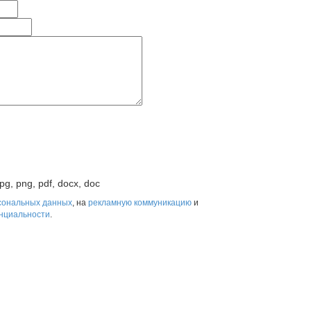
pg, png, pdf, docx, doc
сональных данных
, на
рекламную коммуникацию
и
нциальности
.