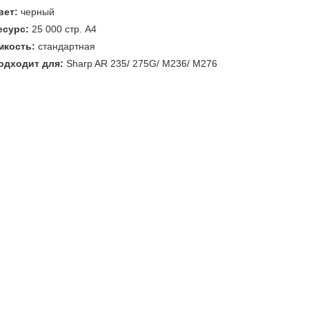
вет:
черный
есурс:
25 000 стр. А4
мкость:
стандартная
одходит для:
Sharp AR 235/ 275G/ M236/ M276