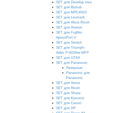
SET для Develop ineo
SET для Bizhub
SET для MPC4503
SET для Lexmark
SET для Aficio Ricoh
SET для Avision
SET для Fujifilm
ApeosPort V
SET для Sindoh
SET для Triumph-
Adler P-4026iw MFP
SET для UTAX
SET для Panasonic
Лазерные
Panasonic для
Panasonic
SET для Xerox
SET для Ricoh
SET для Sharp
SET для Kyocera
SET для Canon
SET для HP