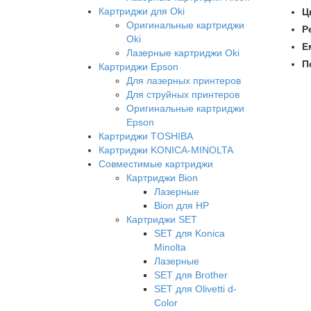
Картриджи для Oki
Ц
Оригинальные картриджи
Р
Oki
Е
Лазерные картриджи Oki
П
Картриджи Epson
Для лазерных принтеров
Для струйных принтеров
Оригинальные картриджи
Epson
Картриджи TOSHIBA
Картриджи KONICA-MINOLTA
Совместимые картриджи
Картриджи Bion
Лазерные
Bion для HP
Картриджи SET
SET для Konica
Minolta
Лазерные
SET для Brother
SET для Olivetti d-
Color