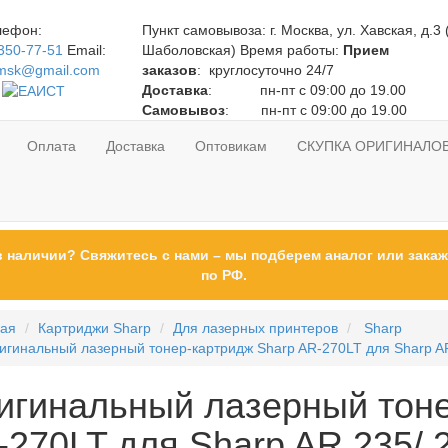
лефон:
Пункт самовывоза:
г. Москва, ул. Хавская, д.3 
350-77-51
Email:
Шаболовская)
Время работы:
Прием
gmsk@gmail.com
заказов
: круглосуточно 24/7
Доставка
: пн-пт с 09:00 до 19.00
Самовывоз
: пн-пт с 09:00 до 19.00
Оплата
Доставка
Оптовикам
СКУПКА ОРИГИНАЛО
в наличии? Свяжитесь с нами – мы подберем аналог или закаж
по РФ.
ная
Картриджи Sharp
Для лазерных принтеров
Sharp
игинальный лазерный тонер-картридж Sharp AR-270LT для Sharp AR
игинальный лазерный тоне
-270LT для Sharp AR 235/ 