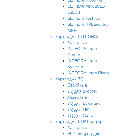
SET для Ricon IM
SET для MPC2011-
C2504
SET для Toshiba
SET для HPLaserJet
MFP
Картриджи INTEGRAL
Лазерные
INTEGRAL для
Canon
INTEGRAL для
Kyocera
INTEGRAL для Ricoh
Картриджи 7Q
Струйные
7Q для Brother
Лазерные
7Q для Lexmark
7Q для HP
7Q для Canon
Картриджи ELP Imaging
Лазерные
ELP Imaging для