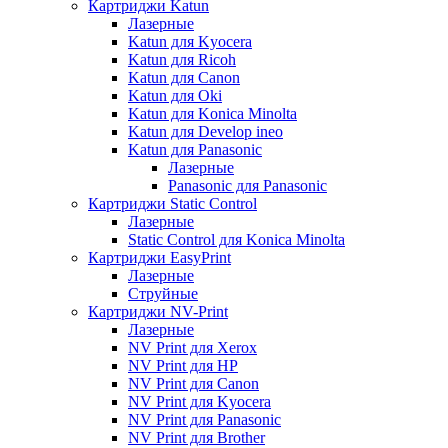
Картриджи Katun
Лазерные
Katun для Kyocera
Katun для Ricoh
Katun для Canon
Katun для Oki
Katun для Konica Minolta
Katun для Develop ineo
Katun для Panasonic
Лазерные
Panasonic для Panasonic
Картриджи Static Control
Лазерные
Static Control для Konica Minolta
Картриджи EasyPrint
Лазерные
Струйные
Картриджи NV-Print
Лазерные
NV Print для Xerox
NV Print для HP
NV Print для Canon
NV Print для Kyocera
NV Print для Panasonic
NV Print для Brother