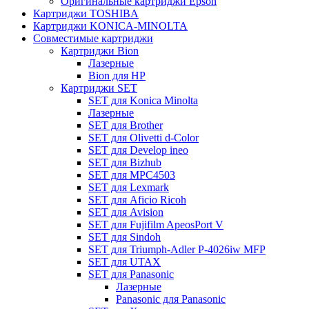
Оригинальные картриджи Epson
Картриджи TOSHIBA
Картриджи KONICA-MINOLTA
Совместимые картриджи
Картриджи Bion
Лазерные
Bion для HP
Картриджи SET
SET для Konica Minolta
Лазерные
SET для Brother
SET для Olivetti d-Color
SET для Develop ineo
SET для Bizhub
SET для MPC4503
SET для Lexmark
SET для Aficio Ricoh
SET для Avision
SET для Fujifilm ApeosPort V
SET для Sindoh
SET для Triumph-Adler P-4026iw MFP
SET для UTAX
SET для Panasonic
Лазерные
Panasonic для Panasonic