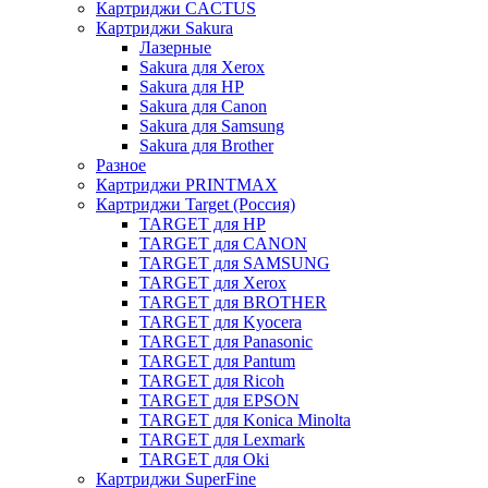
Картриджи CACTUS
Картриджи Sakura
Лазерные
Sakura для Xerox
Sakura для HP
Sakura для Canon
Sakura для Samsung
Sakura для Brother
Разное
Картриджи PRINTMAX
Картриджи Target (Россия)
TARGET для HP
TARGET для CANON
TARGET для SAMSUNG
TARGET для Xerox
TARGET для BROTHER
TARGET для Kyocera
TARGET для Panasonic
TARGET для Pantum
TARGET для Ricoh
TARGET для EPSON
TARGET для Konica Minolta
TARGET для Lexmark
TARGET для Oki
Картриджи SuperFine