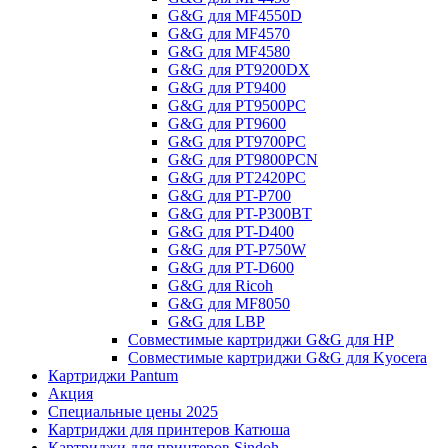
G&G для MF4550D
G&G для MF4570
G&G для MF4580
G&G для PT9200DX
G&G для PT9400
G&G для PT9500PC
G&G для PT9600
G&G для PT9700PC
G&G для PT9800PCN
G&G для PT2420PC
G&G для PT-P700
G&G для PT-P300BT
G&G для PT-D400
G&G для PT-P750W
G&G для PT-D600
G&G для Ricoh
G&G для MF8050
G&G для LBP
Совместимые картриджи G&G для HP
Совместимые картриджи G&G для Kyocera
Картриджи Pantum
Акция
Специальные цены 2025
Картриджи для принтеров Катюша
Картриджи для принтеров Sindoh