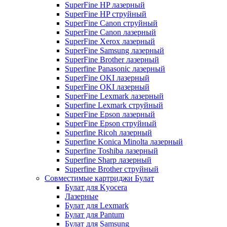
SuperFine HP лазерный
SuperFine HP струйный
SuperFine Canon струйный
SuperFine Canon лазерный
SuperFine Xerox лазерный
SuperFine Samsung лазерный
SuperFine Brother лазерный
Superfine Panasonic лазерный
SuperFine OKI лазерный
SuperFine OKI лазерный
SuperFine Lexmark лазерный
Superfine Lexmark струйный
SuperFine Epson лазерный
SuperFine Epson струйный
Superfine Ricoh лазерный
Superfine Konica Minolta лазерный
Superfine Toshiba лазерный
Superfine Sharp лазерный
Superfine Brother струйный
Совместимые картриджи Булат
Булат для Kyocera
Лазерные
Булат для Lexmark
Булат для Pantum
Булат для Samsung