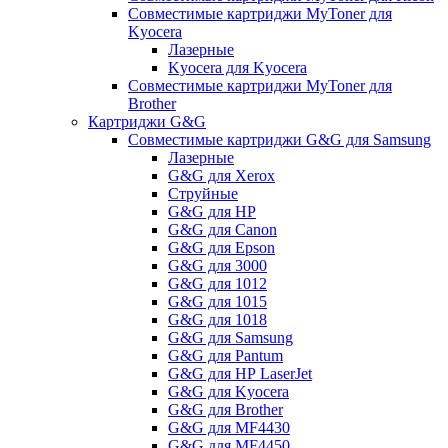
Совместимые картриджи MyToner для
Kyocera
Лазерные
Kyocera для Kyocera
Совместимые картриджи MyToner для
Brother
Картриджи G&G
Совместимые картриджи G&G для Samsung
Лазерные
G&G для Xerox
Струйные
G&G для HP
G&G для Canon
G&G для Epson
G&G для 3000
G&G для 1012
G&G для 1015
G&G для 1018
G&G для Samsung
G&G для Pantum
G&G для НР LaserJet
G&G для Kyocera
G&G для Brother
G&G для MF4430
G&G для MF4450